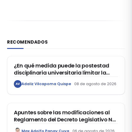
RECOMENDADOS
DERECHO CONSTITUCIONAL
¿En qué medida puede la postestad
disciplinaria universitaria limitar la
libertad de expresión de los
Adaliz Vilcapoma Quispe
08 de agosto de 2026
AV
estudiantes?
DERECHO REGISTRAL
Apuntes sobre las modificaciones al
Reglamento del Decreto Legislativo Nº
1400, que aprueba el Régimen de
Max Adolfo Panay Cuya
06 de agosto de 2026