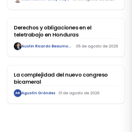
Garantía Mobiliaria
DERECHO LABORAL
Derechos y obligaciones en el
teletrabajo en Honduras
Austin Ricardo Beaumont Rivera
05 de agosto de 2026
ACTUALIDAD
La complejidad del nuevo congreso
bicameral
Agustín Grández
01 de agosto de 2026
AG