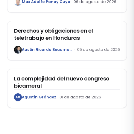
Max Adolfo Panay Cuya
06 de agosto de 2026
Garantía Mobiliaria
DERECHO LABORAL
Derechos y obligaciones en el
teletrabajo en Honduras
Austin Ricardo Beaumont Rivera
05 de agosto de 2026
ACTUALIDAD
La complejidad del nuevo congreso
bicameral
Agustín Grández
01 de agosto de 2026
AG