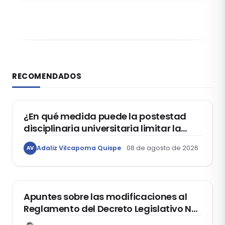
RECOMENDADOS
DERECHO CONSTITUCIONAL
¿En qué medida puede la postestad
disciplinaria universitaria limitar la
libertad de expresión de los
Adaliz Vilcapoma Quispe
08 de agosto de 2026
AV
estudiantes?
DERECHO REGISTRAL
Apuntes sobre las modificaciones al
Reglamento del Decreto Legislativo Nº
1400, que aprueba el Régimen de