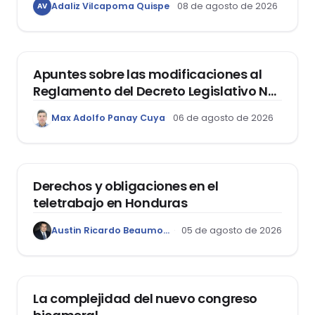
Adaliz Vilcapoma Quispe
08 de agosto de 2026
AV
estudiantes?
DERECHO REGISTRAL
Apuntes sobre las modificaciones al
Reglamento del Decreto Legislativo Nº
1400, que aprueba el Régimen de
Max Adolfo Panay Cuya
06 de agosto de 2026
Garantía Mobiliaria
DERECHO LABORAL
Derechos y obligaciones en el
teletrabajo en Honduras
Austin Ricardo Beaumont Rivera
05 de agosto de 2026
ACTUALIDAD
La complejidad del nuevo congreso