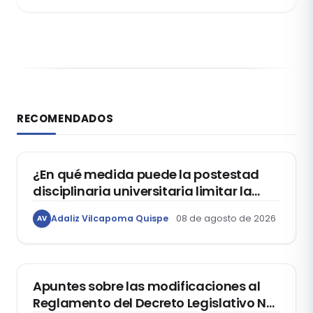
RECOMENDADOS
DERECHO CONSTITUCIONAL
¿En qué medida puede la postestad
disciplinaria universitaria limitar la
libertad de expresión de los
Adaliz Vilcapoma Quispe
08 de agosto de 2026
AV
estudiantes?
DERECHO REGISTRAL
Apuntes sobre las modificaciones al
Reglamento del Decreto Legislativo Nº