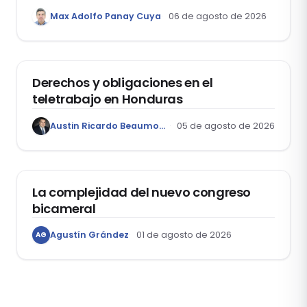
1400, que aprueba el Régimen de
Max Adolfo Panay Cuya
06 de agosto de 2026
Garantía Mobiliaria
DERECHO LABORAL
Derechos y obligaciones en el
teletrabajo en Honduras
Austin Ricardo Beaumont Rivera
05 de agosto de 2026
ACTUALIDAD
La complejidad del nuevo congreso
bicameral
Agustín Grández
01 de agosto de 2026
AG