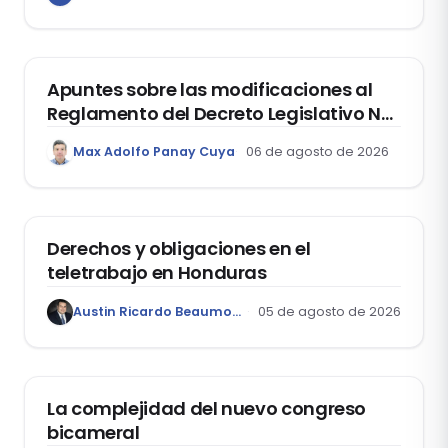
estudiantes?
DERECHO REGISTRAL
Apuntes sobre las modificaciones al
Reglamento del Decreto Legislativo Nº
1400, que aprueba el Régimen de
Max Adolfo Panay Cuya
06 de agosto de 2026
Garantía Mobiliaria
DERECHO LABORAL
Derechos y obligaciones en el
teletrabajo en Honduras
Austin Ricardo Beaumont Rivera
05 de agosto de 2026
ACTUALIDAD
La complejidad del nuevo congreso
bicameral