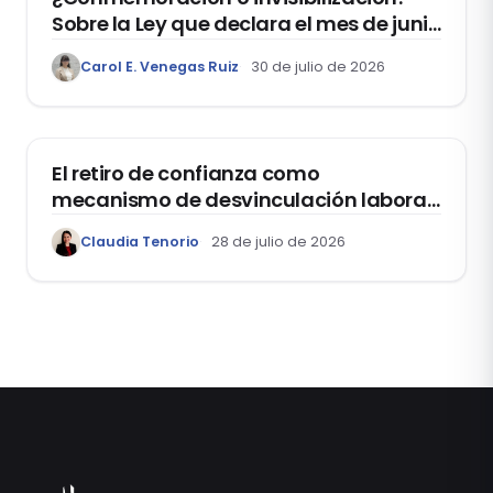
Sobre la Ley que declara el mes de junio
como el “Mes de la Vida y la Familia”
Carol E. Venegas Ruiz
30 de julio de 2026
DOMO LABORAL
El retiro de confianza como
mecanismo de desvinculación laboral:
reflexiones a propósito de la casación
Claudia Tenorio
28 de julio de 2026
laboral 29553-2024 loreto