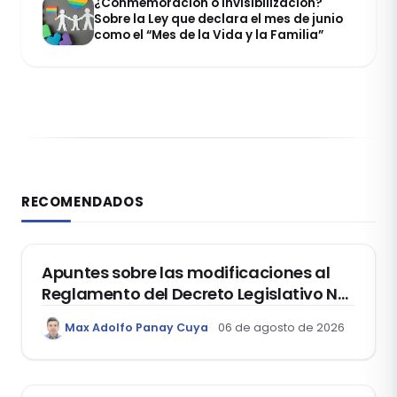
¿Conmemoración o invisibilización?
Sobre la Ley que declara el mes de junio
como el “Mes de la Vida y la Familia”
RECOMENDADOS
DERECHO REGISTRAL
Apuntes sobre las modificaciones al
Reglamento del Decreto Legislativo Nº
1400, que aprueba el Régimen de
Max Adolfo Panay Cuya
06 de agosto de 2026
Garantía Mobiliaria
DERECHO LABORAL