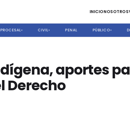
INICIO
NOSOTROS
PROCESAL
CIVIL
PENAL
PÚBLICO
D
▾
▾
▾
dígena, aportes p
el Derecho