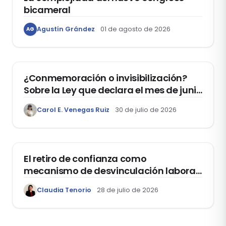
bicameral
Agustín Grández
01 de agosto de 2026
AG
DERECHOS HUMANOS
¿Conmemoración o invisibilización?
Sobre la Ley que declara el mes de junio
como el “Mes de la Vida y la Familia”
Carol E. Venegas Ruiz
30 de julio de 2026
DOMO LABORAL
El retiro de confianza como
mecanismo de desvinculación laboral:
reflexiones a propósito de la casación
Claudia Tenorio
28 de julio de 2026
laboral 29553-2024 loreto