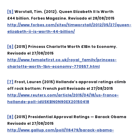
[5]
Worstall, Tim. (2012). Queen Elizabeth II Is Worth
£44 billion. Forbes Magazine. Revisado el 28/08/2015
http://www.forbes.com/sites/timworstall/2012/05/27/queen-
elizabeth-ii-is-worth-44-billion/
[6]
(2015) Princess Charlotte Worth £1Bn to Economy.
Revisado el 27/08/2015
http://www.femalefirst.co.uk/royal_family/princess-
charlotte-worth-1bn-economy-770557.html
[7]
Frost, Lauren (2015) Hollande’s approval ratings climb
off rock bottom: French poll Revisado el 27/08/2015
http://www.reuters.com/article/2015/04/18/us-france-
hollande-poll-idUSKBN0N90EX20150418
[8]
(2015) Presidential Approval Ratings — Barack Obama
Revisado el 27/08/2015
http://www.gallup.com/poll/116479/barack-obama-