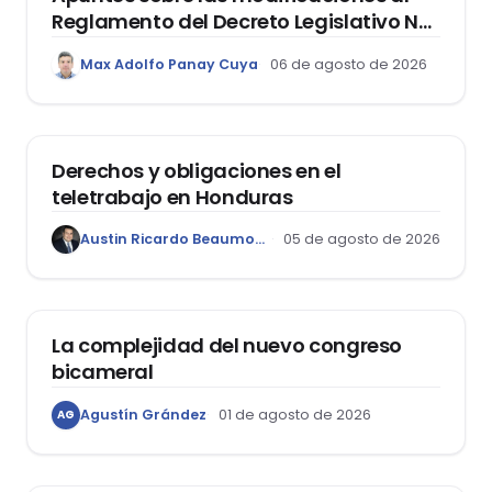
Reglamento del Decreto Legislativo Nº
1400, que aprueba el Régimen de
Max Adolfo Panay Cuya
06 de agosto de 2026
Garantía Mobiliaria
DERECHO LABORAL
Derechos y obligaciones en el
teletrabajo en Honduras
Austin Ricardo Beaumont Rivera
05 de agosto de 2026
ACTUALIDAD
La complejidad del nuevo congreso
bicameral
Agustín Grández
01 de agosto de 2026
AG
DERECHOS HUMANOS