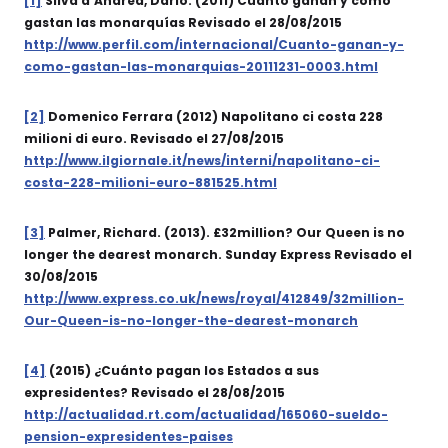
[1]
Silva d’Andrea, Dario. (2011) Cuánto ganan y cómo
gastan las monarquías Revisado el 28/08/2015
http://www.perfil.com/internacional/Cuanto-ganan-y-
como-gastan-las-monarquias-20111231-0003.html
[2]
Domenico Ferrara (2012) Napolitano ci costa 228
milioni di euro. Revisado el 27/08/2015
http://www.ilgiornale.it/news/interni/napolitano-ci-
costa-228-milioni-euro-881525.html
[3]
Palmer, Richard. (2013). £32million? Our Queen is no
longer the dearest monarch. Sunday Express Revisado el
30/08/2015
http://www.express.co.uk/news/royal/412849/32million-
Our-Queen-is-no-longer-the-dearest-monarch
[4]
(2015) ¿Cuánto pagan los Estados a sus
expresidentes? Revisado el 28/08/2015
http://actualidad.rt.com/actualidad/165060-sueldo-
pension-expresidentes-paises