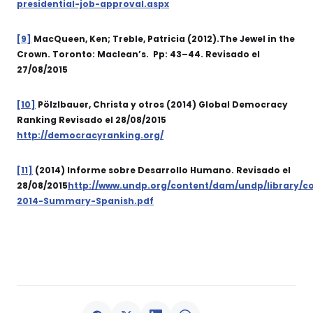
presidential-job-approval.aspx
[9]
MacQueen, Ken; Treble, Patricia (2012).The Jewel in the
Crown. Toronto: Maclean’s. Pp: 43–44. Revisado el
27/08/2015
[10]
Pölzlbauer, Christa y otros (2014) Global Democracy
Ranking Revisado el 28/08/2015
http://democracyranking.org/
[11]
(2014) Informe sobre Desarrollo Humano. Revisado el
28/08/2015
http://www.undp.org/content/dam/undp/library/
2014-Summary-Spanish.pdf