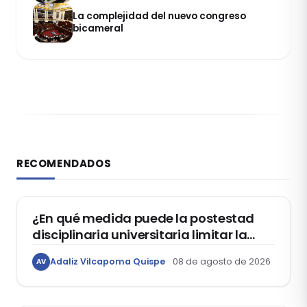
La complejidad del nuevo congreso
bicameral
RECOMENDADOS
DERECHO CONSTITUCIONAL
¿En qué medida puede la postestad
disciplinaria universitaria limitar la
libertad de expresión de los
Adaliz Vilcapoma Quispe
08 de agosto de 2026
AV
estudiantes?
DERECHO REGISTRAL