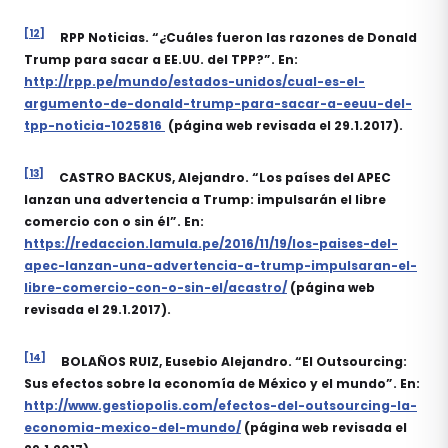
[12]
RPP Noticias. “¿Cuáles fueron las razones de Donald
Trump para sacar a EE.UU. del TPP?”. En:
http://rpp.pe/mundo/estados-unidos/cual-es-el-
argumento-de-donald-trump-para-sacar-a-eeuu-del-
tpp-noticia-1025816
(página web revisada el 29.1.2017).
[13]
CASTRO BACKUS, Alejandro. “Los países del APEC
lanzan una advertencia a Trump: impulsarán el libre
comercio con o sin él”. En:
https://redaccion.lamula.pe/2016/11/19/los-paises-del-
apec-lanzan-una-advertencia-a-trump-impulsaran-el-
libre-comercio-con-o-sin-el/acastro/
(página web
revisada el 29.1.2017).
[14]
BOLAÑOS RUIZ, Eusebio Alejandro. “El Outsourcing:
Sus efectos sobre la economía de México y el mundo”. En:
http://www.gestiopolis.com/efectos-del-outsourcing-la-
economia-mexico-del-mundo/
(página web revisada el