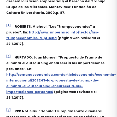
descentralización empresarial y el Derecho del Trabajo.
Grupo de los Miércoles. Montevideo: Fundación de
Cultura Universitaria, 2000.p. 87.
[7]
ROBERTS, Michael. “Las “trumpeconomics” a
prueba”. En:
http://www.sinpermiso.info/textos/las-
trumpeconomics-a-prueba
(página web revisada el
29.1.2017).
[8]
HURTADO, Juan Manuel. “Propuesta de Trump de
eliminar el outsourcing encarecería las importaciones
peruanas”. En:
http://semanaeconomica.com/article/economia/economia-
internacional/207243-la-propuesta-de-trump-de-
eliminar-el-outsourcing-encareceria-las-
importaciones-peruanas/
(página web revisada el
29.1.2017).
[9]
RPP Noticias. “Donald Trump amenaza a General
Motors con subirle aranceles si produce en México”. En: