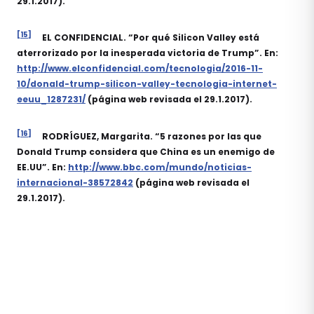
29.1.2017).
[15]
EL CONFIDENCIAL. “Por qué Silicon Valley está
aterrorizado por la inesperada victoria de Trump”. En:
http://www.elconfidencial.com/tecnologia/2016-11-
10/donald-trump-silicon-valley-tecnologia-internet-
eeuu_1287231/
(página web revisada el 29.1.2017).
[16]
RODRÍGUEZ, Margarita. “5 razones por las que
Donald Trump considera que China es un enemigo de
EE.UU”. En:
http://www.bbc.com/mundo/noticias-
internacional-38572842
(página web revisada el
29.1.2017).