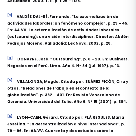
Actualidad. 2000. T. II. p. 1126 – 1128.
[3]
VALDÉS DAL-RÉ, Fernando. “La externalización de
actividades laborales: un fenómeno complejo”. p. 23 – 45.
En: AA.VV. La externalización de actividades laborales
(outsourcing): una visión interdisciplinar. Director: Abdón
Pedrajas Moreno. Valladolid: Lex Nova, 2002. p. 28.
[4]
DONAYRE, José. “Outsourcing”. p. 8 – 20. En: Business.
Negocios en el Perú. Lima. Año 4. N° 34 (jul. 1997). p. 13.
[5]
VILLALONGA, Magda. Citada por: SUÁREZ PICÓN, Cira y
otros. “Relaciones de trabajo en el contexto de la
globalización”. p. 382 – 401. En: Revista Venezolana de
Gerencia. Universidad del Zulia. Año 6. N° 15 (2001). p. 384.
[6]
LYON-CAEN, Gérard. Citado por: PLÁ REGULES, María
Josefina. “La descentralización a nivel internacional”. p.
79 – 96. En: AA.VV. Cuarenta y dos estudios sobre la