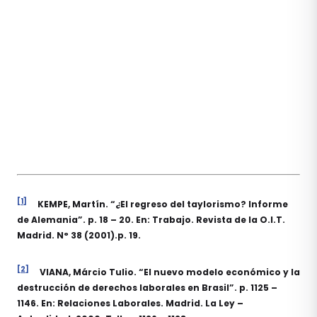
[1]
KEMPE, Martín. “¿El regreso del taylorismo? Informe
de Alemania”. p. 18 – 20. En: Trabajo. Revista de la O.I.T.
Madrid. N° 38 (2001).p. 19.
[2]
VIANA, Márcio Tulio. “El nuevo modelo económico y la
destrucción de derechos laborales en Brasil”. p. 1125 –
1146. En: Relaciones Laborales. Madrid. La Ley –