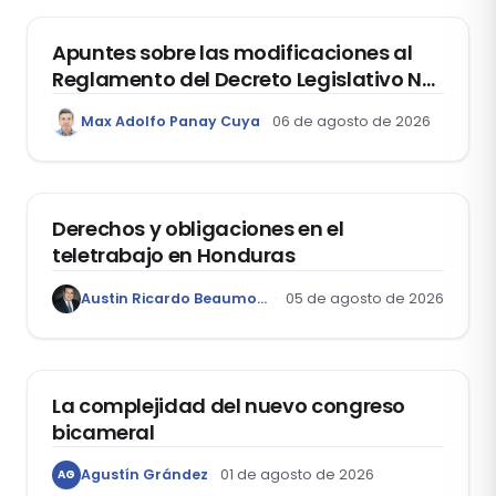
Apuntes sobre las modificaciones al
Reglamento del Decreto Legislativo Nº
1400, que aprueba el Régimen de
Max Adolfo Panay Cuya
06 de agosto de 2026
Garantía Mobiliaria
DERECHO LABORAL
Derechos y obligaciones en el
teletrabajo en Honduras
Austin Ricardo Beaumont Rivera
05 de agosto de 2026
ACTUALIDAD
La complejidad del nuevo congreso
bicameral
Agustín Grández
01 de agosto de 2026
AG