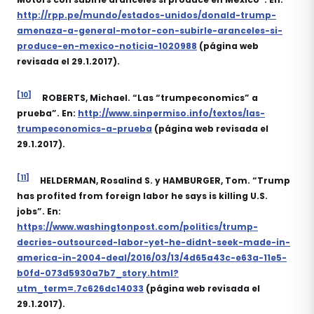
http://rpp.pe/mundo/estados-unidos/donald-trump-
amenaza-a-general-motor-con-subirle-aranceles-si-
produce-en-mexico-noticia-1020988
(página web
revisada el 29.1.2017).
[10]
ROBERTS, Michael. “Las “trumpeconomics” a
prueba”. En:
http://www.sinpermiso.info/textos/las-
trumpeconomics-a-prueba
(página web revisada el
29.1.2017).
[11]
HELDERMAN, Rosalind S. y HAMBURGER, Tom. “Trump
has profited from foreign labor he says is killing U.S.
jobs”. En:
https://www.washingtonpost.com/politics/trump-
decries-outsourced-labor-yet-he-didnt-seek-made-in-
america-in-2004-deal/2016/03/13/4d65a43c-e63a-11e5-
b0fd-073d5930a7b7_story.html?
utm_term=.7c626dc14033
(página web revisada el
29.1.2017).