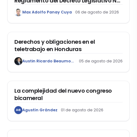
Reglamento del Decreto Legislativo Nº
1400, que aprueba el Régimen de
Max Adolfo Panay Cuya
06 de agosto de 2026
Garantía Mobiliaria
DERECHO LABORAL
Derechos y obligaciones en el
teletrabajo en Honduras
Austin Ricardo Beaumont Rivera
05 de agosto de 2026
ACTUALIDAD
La complejidad del nuevo congreso
bicameral
Agustín Grández
01 de agosto de 2026
AG
DERECHOS HUMANOS