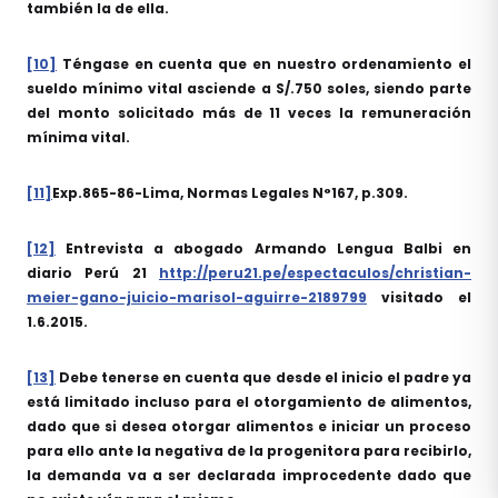
también la de ella.
[10]
Téngase en cuenta que en nuestro ordenamiento el
sueldo mínimo vital asciende a S/.750 soles, siendo parte
del monto solicitado más de 11 veces la remuneración
mínima vital.
[11]
Exp.865-86-Lima, Normas Legales N°167, p.309.
[12]
Entrevista a abogado Armando Lengua Balbi en
diario Perú 21
http://peru21.pe/espectaculos/christian-
meier-gano-juicio-marisol-aguirre-2189799
visitado el
1.6.2015.
[13]
Debe tenerse en cuenta que desde el inicio el padre ya
está limitado incluso para el otorgamiento de alimentos,
dado que si desea otorgar alimentos e iniciar un proceso
para ello ante la negativa de la progenitora para recibirlo,
la demanda va a ser declarada improcedente dado que