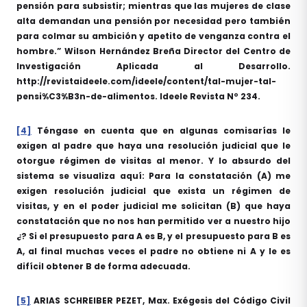
pensión para subsistir; mientras que las mujeres de clase
alta demandan una pensión por necesidad pero también
para colmar su ambición y apetito de venganza contra el
hombre.” Wilson Hernández Breña Director del Centro de
Investigación Aplicada al Desarrollo.
http://revistaideele.com/ideele/content/tal-mujer-tal-
pensi%C3%B3n-de-alimentos. Ideele Revista Nº 234.
[4]
Téngase en cuenta que en algunas comisarías le
exigen al padre que haya una resolución judicial que le
otorgue régimen de visitas al menor. Y lo absurdo del
sistema se visualiza aquí: Para la constatación (A) me
exigen resolución judicial que exista un régimen de
visitas, y en el poder judicial me solicitan (B) que haya
constatación que no nos han permitido ver a nuestro hijo
¿? Si el presupuesto para A es B, y el presupuesto para B es
A, al final muchas veces el padre no obtiene ni A y le es
difícil obtener B de forma adecuada.
[5]
ARIAS SCHREIBER PEZET, Max. Exégesis del Código Civil