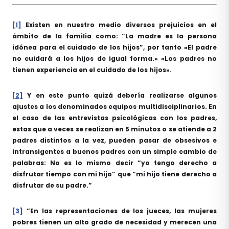
[1]
Existen en nuestro medio diversos prejuicios en el
ámbito de la familia como: “La madre es la persona
idónea para el cuidado de los hijos”, por tanto «El padre
no cuidará a los hijos de igual forma.» «Los padres no
tienen experiencia en el cuidado de los hijos».
[2]
Y en este punto quizá debería realizarse algunos
ajustes a los denominados equipos multidisciplinarios. En
el caso de las entrevistas psicológicas con los padres,
estas que a veces se realizan en 5 minutos o se atiende a 2
padres distintos a la vez, pueden pasar de obsesivos e
intransigentes a buenos padres con un simple cambio de
palabras: No es lo mismo decir “yo tengo derecho a
disfrutar tiempo con mi hijo” que “mi hijo tiene derecho a
disfrutar de su padre.”
[3]
“En las representaciones de los jueces, las mujeres
pobres tienen un alto grado de necesidad y merecen una