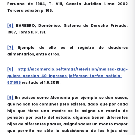
Peruano de 1984, T. VIII, Gaceta Jurídica Lima 2002
Tercera edición p. 165.
[6]
BARBERO, Doménico. Sistema de Derecho Privado.
1967, Tomo II, P. 191.
[7]
Ejemplo de ello es el registro de deudores
alimentarios, entre otros.
[8]
http://elcomercio.pe/tvmas/television/melissa-klug-
quiere-pension-40-ingresos-jefferson-farfan-noticia-
631585
visitado el 1.6.2015.
[9]
En países como Alemania por ejemplo se dan casos,
que no son los comunes pero existen, dado que por cada
hijo que tiene una madre se le asigna un monto de
pensión por parte del estado, algunas tienen diferentes
hijos de diferentes padres, asignándoles un monto mayor
que permite no sólo la subsistencia de los hijos sino