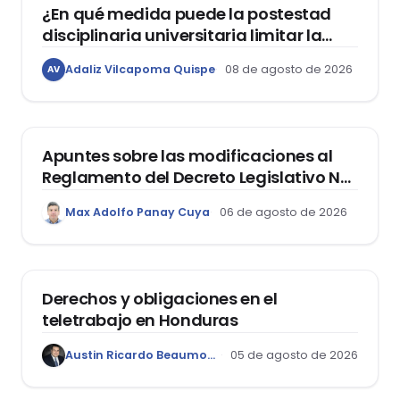
¿En qué medida puede la postestad
disciplinaria universitaria limitar la
libertad de expresión de los
Adaliz Vilcapoma Quispe
08 de agosto de 2026
AV
estudiantes?
DERECHO REGISTRAL
Apuntes sobre las modificaciones al
Reglamento del Decreto Legislativo Nº
1400, que aprueba el Régimen de
Max Adolfo Panay Cuya
06 de agosto de 2026
Garantía Mobiliaria
DERECHO LABORAL
Derechos y obligaciones en el
teletrabajo en Honduras
Austin Ricardo Beaumont Rivera
05 de agosto de 2026
ACTUALIDAD