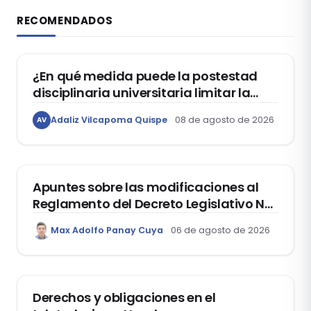
RECOMENDADOS
DERECHO CONSTITUCIONAL
¿En qué medida puede la postestad
disciplinaria universitaria limitar la
libertad de expresión de los
Adaliz Vilcapoma Quispe
08 de agosto de 2026
AV
estudiantes?
DERECHO REGISTRAL
Apuntes sobre las modificaciones al
Reglamento del Decreto Legislativo Nº
1400, que aprueba el Régimen de
Max Adolfo Panay Cuya
06 de agosto de 2026
Garantía Mobiliaria
DERECHO LABORAL
Derechos y obligaciones en el