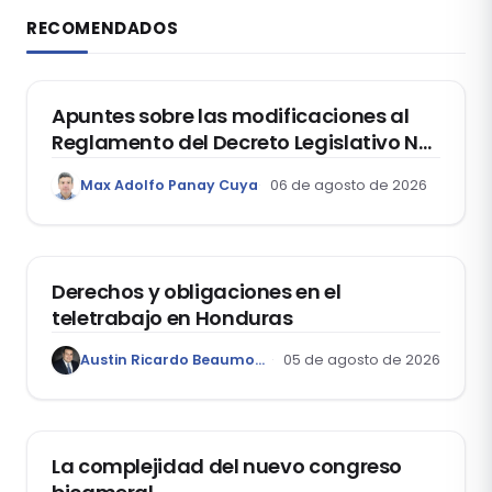
RECOMENDADOS
DERECHO REGISTRAL
Apuntes sobre las modificaciones al
Reglamento del Decreto Legislativo Nº
1400, que aprueba el Régimen de
Max Adolfo Panay Cuya
06 de agosto de 2026
Garantía Mobiliaria
DERECHO LABORAL
Derechos y obligaciones en el
teletrabajo en Honduras
Austin Ricardo Beaumont Rivera
05 de agosto de 2026
ACTUALIDAD
La complejidad del nuevo congreso