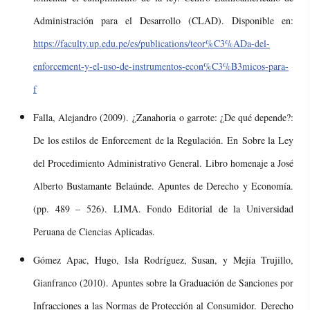
Administración para el Desarrollo (CLAD). Disponible en:
https://faculty.up.edu.pe/es/publications/teor%C3%ADa-del-
enforcement-y-el-uso-de-instrumentos-econ%C3%B3micos-para-
f
Falla, Alejandro (2009). ¿Zanahoria o garrote: ¿De qué depende?:
De los estilos de Enforcement de la Regulación. En Sobre la Ley
del Procedimiento Administrativo General. Libro homenaje a José
Alberto Bustamante Belaúnde. Apuntes de Derecho y Economía.
(pp. 489 – 526). LIMA. Fondo Editorial de la Universidad
Peruana de Ciencias Aplicadas.
Gómez Apac, Hugo, Isla Rodríguez, Susan, y Mejía Trujillo,
Gianfranco (2010). Apuntes sobre la Graduación de Sanciones por
Infracciones a las Normas de Protección al Consumidor. Derecho