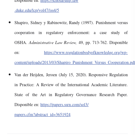
Disponible en:
https://scholarship.law
.duke.edu/lcp/vol47/iss4/5
Shapiro, Sidney y Rabinowitz, Randy (1997). Punishment versus
cooperation in regulatory enforcement: a case study of
OSHA.
Administrative Law Review,
49, pp. 713
‐7
62. Disponible
en:
https://www.regulationbodyofknowledge.org/wp-
content/uploads/2013/03/Shapiro_Punishment_Versus_Cooperation.pd
Van der Heijden, Jeroen (July 15, 2020). Responsive Regulation
in Practice: A Review of the International Academic Literature.
State of the Art in Regulatory Governance Research Paper.
Disponible en:
https://papers.ssrn.com/sol3/
papers.cfm?abstract_id=3651924