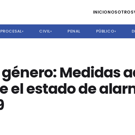
INICIO
NOSOTROS
PROCESAL
CIVIL
PENAL
PÚBLICO
D
▾
▾
▾
e género: Medidas 
 el estado de alar
9