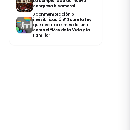
La complejidad del nuevo
congreso bicameral
¿Conmemoración o
invisibilización? Sobre la Ley
que declara el mes de junio
como el “Mes de la Vida y la
Familia”