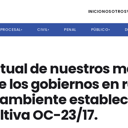
INICIO
NOSOTROS
PROCESAL
CIVIL
PENAL
PÚBLICO
D
▾
▾
▾
ctual de nuestros m
 los gobiernos en r
 ambiente establec
tiva OC-23/17.