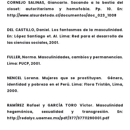
CORNEJO SALINAS, Giancarlo. Sacando a la bestia del
closet: autoritarismo y homofobia. Pp. 10. En:
http://www.alsurdetodo.cl/documentos/doc_023_1008
DEL CASTILLO, Daniel. Los fantasmas de la masculinidad.
En: López Santiago et. Al. Lima: Red para el desarrollo de
las ciencias sociales, 2001.
FULLER, Norma. Masculinidades, cambios y permanencias.
Lima: PUCP, 2001.
NENCEL Lorena. Mujeres que se prostituyen. Género,
identidad y pobreza en el Perú. Lima: Flora Tristán, Lima,
2000.
RAMÍREZ Rafael y GARCÍA TORO Víctor. Masculinidad
hegemónica, sexualidad y transgresión. En:
http://redalyc.uaemex.mx/pdf/377/37711290001.pdf