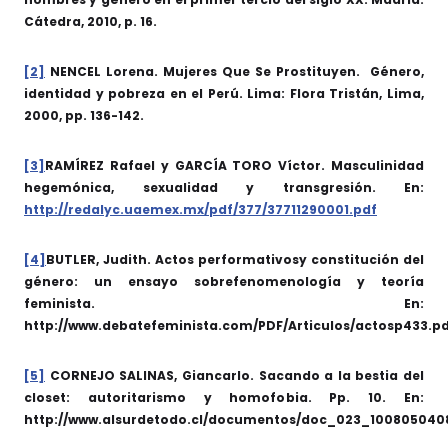
Cátedra, 2010, p. 16.
[2]
NENCEL Lorena. Mujeres Que Se Prostituyen. Género,
identidad y pobreza en el Perú. Lima: Flora Tristán, Lima,
2000, pp. 136-142.
[3]
RAMÍREZ Rafael y GARCÍA TORO Víctor. Masculinidad
hegemónica, sexualidad y transgresión. En:
http://redalyc.uaemex.mx/pdf/377/37711290001.pdf
[4]
BUTLER, Judith. Actos performativosy constitución del
género: un ensayo sobrefenomenología y teoría
feminista. En:
http://www.debatefeminista.com/PDF/Articulos/actosp433.p
[5]
CORNEJO SALINAS, Giancarlo. Sacando a la bestia del
closet: autoritarismo y homofobia. Pp. 10. En:
http://www.alsurdetodo.cl/documentos/doc_023_100805040