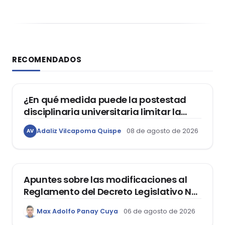
RECOMENDADOS
DERECHO CONSTITUCIONAL
¿En qué medida puede la postestad
disciplinaria universitaria limitar la
libertad de expresión de los
Adaliz Vilcapoma Quispe
08 de agosto de 2026
AV
estudiantes?
DERECHO REGISTRAL
Apuntes sobre las modificaciones al
Reglamento del Decreto Legislativo Nº
1400, que aprueba el Régimen de
Max Adolfo Panay Cuya
06 de agosto de 2026
Garantía Mobiliaria