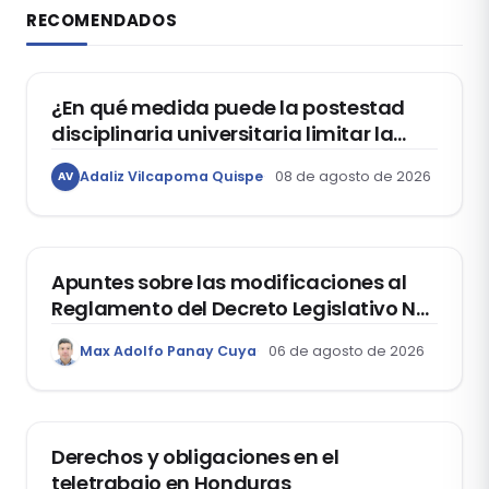
RECOMENDADOS
DERECHO CONSTITUCIONAL
¿En qué medida puede la postestad
disciplinaria universitaria limitar la
libertad de expresión de los
Adaliz Vilcapoma Quispe
08 de agosto de 2026
AV
estudiantes?
DERECHO REGISTRAL
Apuntes sobre las modificaciones al
Reglamento del Decreto Legislativo Nº
1400, que aprueba el Régimen de
Max Adolfo Panay Cuya
06 de agosto de 2026
Garantía Mobiliaria
DERECHO LABORAL
Derechos y obligaciones en el
teletrabajo en Honduras