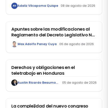
libertad de expresión de los
Adaliz Vilcapoma Quispe
08 de agosto de 2026
AV
estudiantes?
DERECHO REGISTRAL
Apuntes sobre las modificaciones al
Reglamento del Decreto Legislativo Nº
1400, que aprueba el Régimen de
Max Adolfo Panay Cuya
06 de agosto de 2026
Garantía Mobiliaria
DERECHO LABORAL
Derechos y obligaciones en el
teletrabajo en Honduras
Austin Ricardo Beaumont Rivera
05 de agosto de 2026
ACTUALIDAD
La complejidad del nuevo congreso