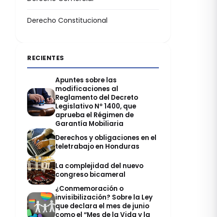
Derecho Constitucional
RECIENTES
Apuntes sobre las
modificaciones al
Reglamento del Decreto
Legislativo Nº 1400, que
aprueba el Régimen de
Garantía Mobiliaria
Derechos y obligaciones en el
teletrabajo en Honduras
La complejidad del nuevo
congreso bicameral
¿Conmemoración o
invisibilización? Sobre la Ley
que declara el mes de junio
como el “Mes de la Vida y la