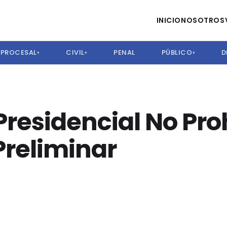
INICIO
NOSOTROS
PROCESAL
CIVIL
PENAL
PÚBLICO
D
▾
▾
▾
residencial No Pro
Preliminar