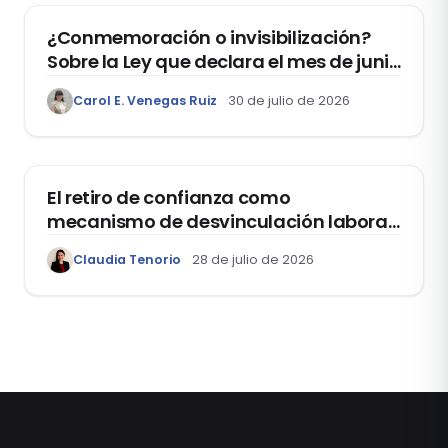
¿Conmemoración o invisibilización?
Sobre la Ley que declara el mes de junio
como el “Mes de la Vida y la Familia”
Carol E. Venegas Ruiz
30 de julio de 2026
DOMO LABORAL
El retiro de confianza como
mecanismo de desvinculación laboral:
reflexiones a propósito de la casación
Claudia Tenorio
28 de julio de 2026
laboral 29553-2024 loreto