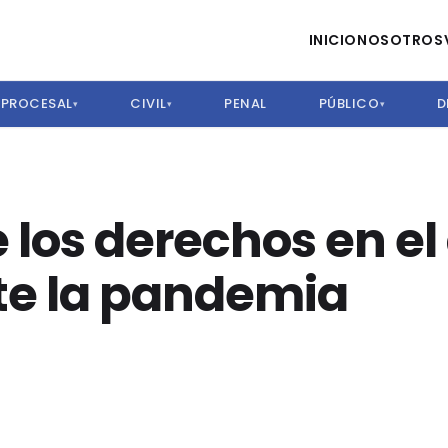
INICIO
NOSOTROS
PROCESAL
CIVIL
PENAL
PÚBLICO
D
▾
▾
▾
e los derechos en e
te la pandemia