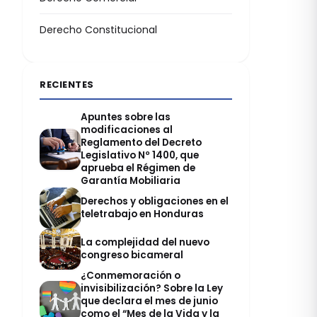
Derecho Constitucional
RECIENTES
Apuntes sobre las
modificaciones al
Reglamento del Decreto
Legislativo Nº 1400, que
aprueba el Régimen de
Garantía Mobiliaria
Derechos y obligaciones en el
teletrabajo en Honduras
La complejidad del nuevo
congreso bicameral
¿Conmemoración o
invisibilización? Sobre la Ley
que declara el mes de junio
como el “Mes de la Vida y la