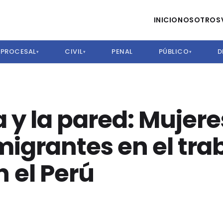
INICIO
NOSOTROS
PROCESAL
CIVIL
PENAL
PÚBLICO
D
▾
▾
▾
 y la pared: Mujere
igrantes en el tra
 el Perú