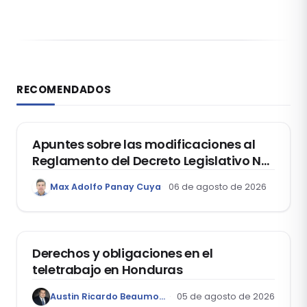
RECOMENDADOS
DERECHO REGISTRAL
Apuntes sobre las modificaciones al
Reglamento del Decreto Legislativo Nº
1400, que aprueba el Régimen de
Max Adolfo Panay Cuya
06 de agosto de 2026
Garantía Mobiliaria
DERECHO LABORAL
Derechos y obligaciones en el
teletrabajo en Honduras
Austin Ricardo Beaumont Rivera
05 de agosto de 2026