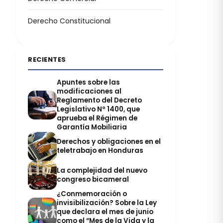
Derecho Constitucional
RECIENTES
Apuntes sobre las
modificaciones al
Reglamento del Decreto
Legislativo Nº 1400, que
aprueba el Régimen de
Garantía Mobiliaria
Derechos y obligaciones en el
teletrabajo en Honduras
La complejidad del nuevo
congreso bicameral
¿Conmemoración o
invisibilización? Sobre la Ley
que declara el mes de junio
como el “Mes de la Vida y la