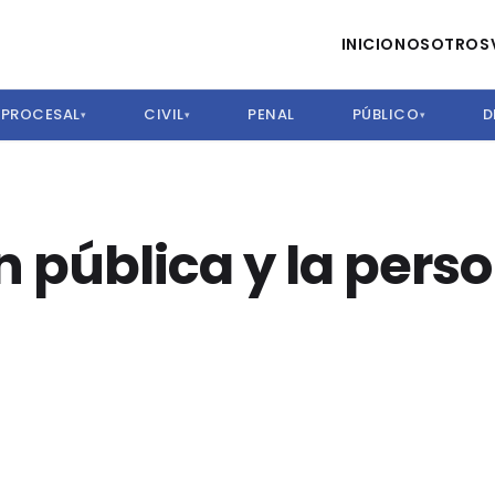
INICIO
NOSOTROS
PROCESAL
CIVIL
PENAL
PÚBLICO
D
▾
▾
▾
 pública y la perso