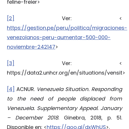
feline-freier>
[2]
Ver: <
https://gestion.pe/peru/politica/migraciones-
venezolanos-peru-aumentar-500-000-
noviembre-242147
>
[3]
Ver: <
https://data2.unhcr.org/en/situations/vensit>
[4]
ACNUR.
Venezuela Situation. Responding
to the need of people displaced from
Venezuela. Supplementary Appeal. January
– December 2018
. Ginebra, 2018, p. 51.
Disponible en: <
https://goo.gl/dxWhUS
>.