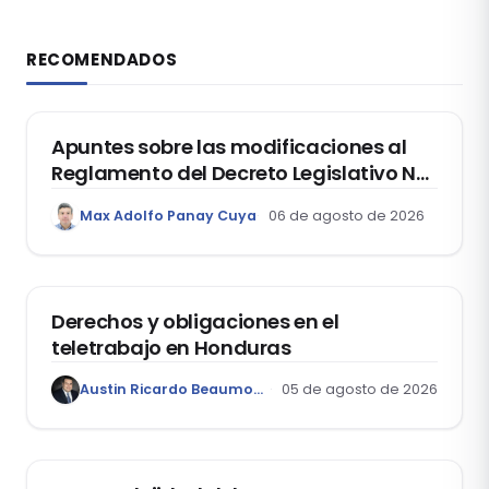
RECOMENDADOS
DERECHO REGISTRAL
Apuntes sobre las modificaciones al
Reglamento del Decreto Legislativo Nº
1400, que aprueba el Régimen de
Max Adolfo Panay Cuya
06 de agosto de 2026
Garantía Mobiliaria
DERECHO LABORAL
Derechos y obligaciones en el
teletrabajo en Honduras
Austin Ricardo Beaumont Rivera
05 de agosto de 2026
ACTUALIDAD