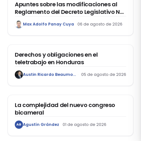
Apuntes sobre las modificaciones al
Reglamento del Decreto Legislativo Nº
1400, que aprueba el Régimen de
Max Adolfo Panay Cuya
06 de agosto de 2026
Garantía Mobiliaria
DERECHO LABORAL
Derechos y obligaciones en el
teletrabajo en Honduras
Austin Ricardo Beaumont Rivera
05 de agosto de 2026
ACTUALIDAD
La complejidad del nuevo congreso
bicameral
Agustín Grández
01 de agosto de 2026
AG