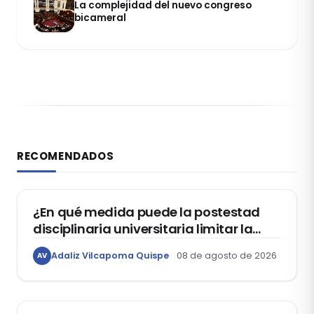
La complejidad del nuevo congreso
bicameral
RECOMENDADOS
DERECHO CONSTITUCIONAL
¿En qué medida puede la postestad
disciplinaria universitaria limitar la
libertad de expresión de los
Adaliz Vilcapoma Quispe
08 de agosto de 2026
AV
estudiantes?
DERECHO REGISTRAL