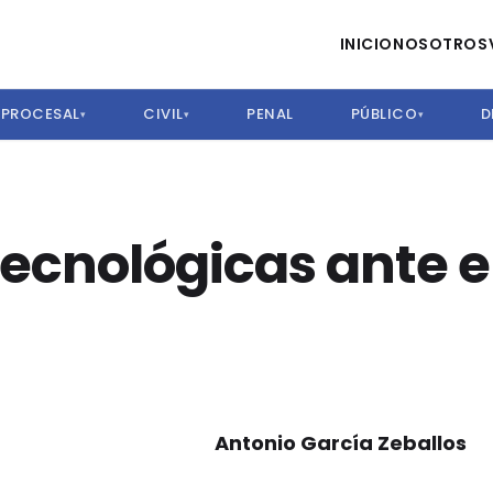
INICIO
NOSOTROS
PROCESAL
CIVIL
PENAL
PÚBLICO
D
▾
▾
▾
ecnológicas ante e
Antonio García Zeballos