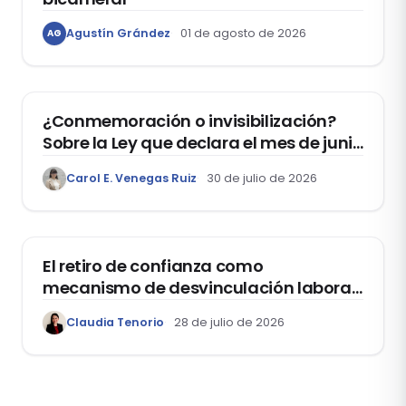
Agustín Grández
01 de agosto de 2026
AG
DERECHOS HUMANOS
¿Conmemoración o invisibilización?
Sobre la Ley que declara el mes de junio
como el “Mes de la Vida y la Familia”
Carol E. Venegas Ruiz
30 de julio de 2026
DOMO LABORAL
El retiro de confianza como
mecanismo de desvinculación laboral:
reflexiones a propósito de la casación
Claudia Tenorio
28 de julio de 2026
laboral 29553-2024 loreto