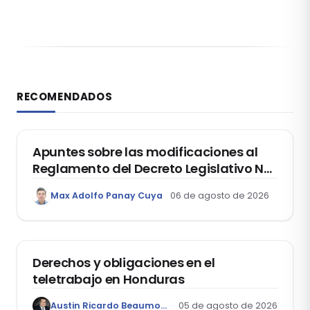
RECOMENDADOS
DERECHO REGISTRAL
Apuntes sobre las modificaciones al
Reglamento del Decreto Legislativo Nº
1400, que aprueba el Régimen de
Max Adolfo Panay Cuya
06 de agosto de 2026
Garantía Mobiliaria
DERECHO LABORAL
Derechos y obligaciones en el
teletrabajo en Honduras
Austin Ricardo Beaumont Rivera
05 de agosto de 2026