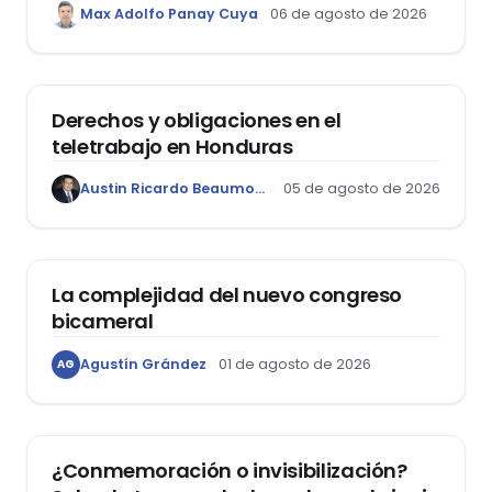
Max Adolfo Panay Cuya
06 de agosto de 2026
Garantía Mobiliaria
DERECHO LABORAL
Derechos y obligaciones en el
teletrabajo en Honduras
Austin Ricardo Beaumont Rivera
05 de agosto de 2026
ACTUALIDAD
La complejidad del nuevo congreso
bicameral
Agustín Grández
01 de agosto de 2026
AG
DERECHOS HUMANOS
¿Conmemoración o invisibilización?