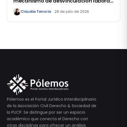
mecanismo de desvinculación laboral:
reflexiones a propósito de la casación
Claudia Tenorio
28 de julio de 2026
laboral 29553-2024 loreto
Pólemos es el Portal Jurídico Interdisciplinario
de la Asociación Civil Derecho & Sociedad de
la PUCP. Se distingue por ser un espacio
académico que conecta el Derecho con
otras disciplinas para ofrecer un análisis