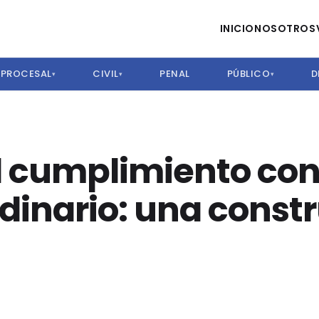
INICIO
NOSOTROS
PROCESAL
CIVIL
PENAL
PÚBLICO
D
▾
▾
▾
l cumplimiento con
dinario: una const