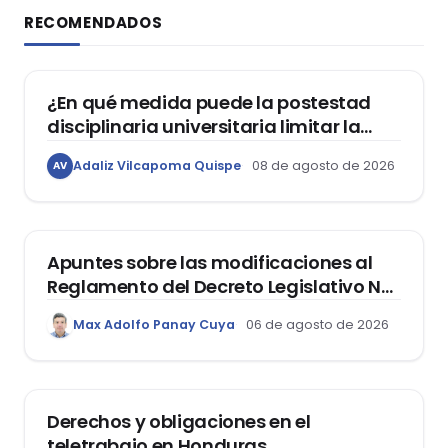
RECOMENDADOS
DERECHO CONSTITUCIONAL
¿En qué medida puede la postestad
disciplinaria universitaria limitar la
libertad de expresión de los
Adaliz Vilcapoma Quispe
08 de agosto de 2026
AV
estudiantes?
DERECHO REGISTRAL
Apuntes sobre las modificaciones al
Reglamento del Decreto Legislativo Nº
1400, que aprueba el Régimen de
Max Adolfo Panay Cuya
06 de agosto de 2026
Garantía Mobiliaria
DERECHO LABORAL
Derechos y obligaciones en el
teletrabajo en Honduras