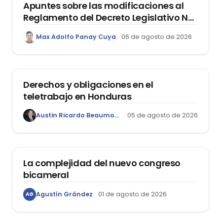
Apuntes sobre las modificaciones al
Reglamento del Decreto Legislativo Nº
1400, que aprueba el Régimen de
Max Adolfo Panay Cuya
06 de agosto de 2026
Garantía Mobiliaria
DERECHO LABORAL
Derechos y obligaciones en el
teletrabajo en Honduras
Austin Ricardo Beaumont Rivera
05 de agosto de 2026
ACTUALIDAD
La complejidad del nuevo congreso
bicameral
Agustín Grández
01 de agosto de 2026
AG
DERECHOS HUMANOS