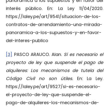
panorámica a los supuestos y en favor del
interés público. En: La Ley 11/04/2020.
https://laley.pe/art/9541/situacion-de-los-
contratos-de-arrendamiento-una-mirada-
panoramica-a-los-supuestos-y-en-favor-
del-interes-publico
[3]
PASCO ARAUCO. Alan.
Sí es necesario el
proyecto de ley que suspende el pago de
alquileres: Los mecanismos de tutela del
Código Civil no son útiles.
En: La Ley.
https://laley.pe/art/9527/si-es-necesario-
el-proyecto-de-ley-que-suspende-el-
pago-de-alquileres-los-mecanismos-de-