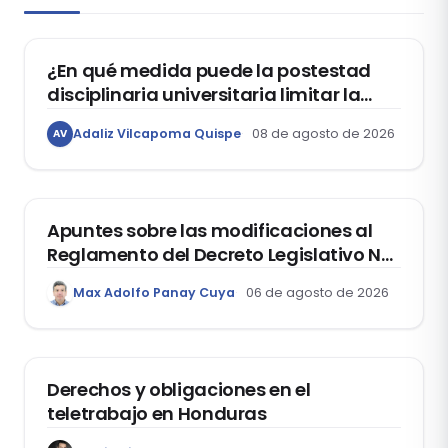
DERECHO CONSTITUCIONAL
¿En qué medida puede la postestad
disciplinaria universitaria limitar la
libertad de expresión de los
Adaliz Vilcapoma Quispe
08 de agosto de 2026
AV
estudiantes?
DERECHO REGISTRAL
Apuntes sobre las modificaciones al
Reglamento del Decreto Legislativo Nº
1400, que aprueba el Régimen de
Max Adolfo Panay Cuya
06 de agosto de 2026
Garantía Mobiliaria
DERECHO LABORAL
Derechos y obligaciones en el
teletrabajo en Honduras