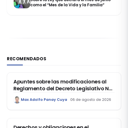
como el “Mes de la Vida y la Familia”
RECOMENDADOS
DERECHO REGISTRAL
Apuntes sobre las modificaciones al
Reglamento del Decreto Legislativo Nº
1400, que aprueba el Régimen de
Max Adolfo Panay Cuya
06 de agosto de 2026
Garantía Mobiliaria
DERECHO LABORAL
Derechos y obligaciones en el