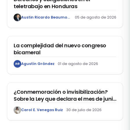
teletrabajo en Honduras
Austin Ricardo Beaumont Rivera
05 de agosto de 2026
ACTUALIDAD
La complejidad del nuevo congreso
bicameral
Agustín Grández
01 de agosto de 2026
AG
DERECHOS HUMANOS
¿Conmemoración o invisibilización?
Sobre la Ley que declara el mes de junio
como el “Mes de la Vida y la Familia”
Carol E. Venegas Ruiz
30 de julio de 2026