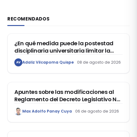
RECOMENDADOS
DERECHO CONSTITUCIONAL
¿En qué medida puede la postestad
disciplinaria universitaria limitar la
libertad de expresión de los
Adaliz Vilcapoma Quispe
08 de agosto de 2026
AV
estudiantes?
DERECHO REGISTRAL
Apuntes sobre las modificaciones al
Reglamento del Decreto Legislativo Nº
1400, que aprueba el Régimen de
Max Adolfo Panay Cuya
06 de agosto de 2026
Garantía Mobiliaria
DERECHO LABORAL