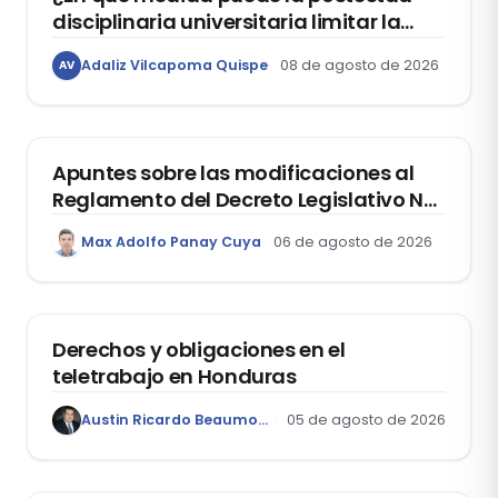
disciplinaria universitaria limitar la
libertad de expresión de los
Adaliz Vilcapoma Quispe
08 de agosto de 2026
AV
estudiantes?
DERECHO REGISTRAL
Apuntes sobre las modificaciones al
Reglamento del Decreto Legislativo Nº
1400, que aprueba el Régimen de
Max Adolfo Panay Cuya
06 de agosto de 2026
Garantía Mobiliaria
DERECHO LABORAL
Derechos y obligaciones en el
teletrabajo en Honduras
Austin Ricardo Beaumont Rivera
05 de agosto de 2026
ACTUALIDAD