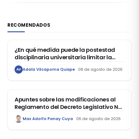
RECOMENDADOS
DERECHO CONSTITUCIONAL
¿En qué medida puede la postestad
disciplinaria universitaria limitar la
libertad de expresión de los
Adaliz Vilcapoma Quispe
08 de agosto de 2026
AV
estudiantes?
DERECHO REGISTRAL
Apuntes sobre las modificaciones al
Reglamento del Decreto Legislativo Nº
1400, que aprueba el Régimen de
Max Adolfo Panay Cuya
06 de agosto de 2026
Garantía Mobiliaria
DERECHO LABORAL