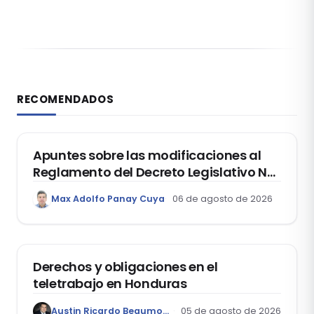
RECOMENDADOS
DERECHO REGISTRAL
Apuntes sobre las modificaciones al
Reglamento del Decreto Legislativo Nº
1400, que aprueba el Régimen de
Max Adolfo Panay Cuya
06 de agosto de 2026
Garantía Mobiliaria
DERECHO LABORAL
Derechos y obligaciones en el
teletrabajo en Honduras
Austin Ricardo Beaumont Rivera
05 de agosto de 2026