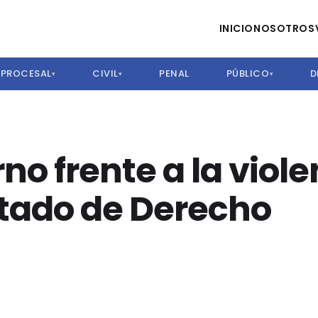
INICIO
NOSOTROS
PROCESAL
CIVIL
PENAL
PÚBLICO
D
▾
▾
▾
rno frente a la viol
stado de Derecho