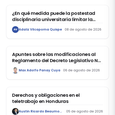
¿En qué medida puede la postestad
disciplinaria universitaria limitar la
libertad de expresión de los
Adaliz Vilcapoma Quispe
08 de agosto de 2026
AV
estudiantes?
DERECHO REGISTRAL
Apuntes sobre las modificaciones al
Reglamento del Decreto Legislativo Nº
1400, que aprueba el Régimen de
Max Adolfo Panay Cuya
06 de agosto de 2026
Garantía Mobiliaria
DERECHO LABORAL
Derechos y obligaciones en el
teletrabajo en Honduras
Austin Ricardo Beaumont Rivera
05 de agosto de 2026