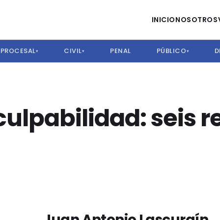
INICIO
NOSOTROS
PROCESAL
CIVIL
PENAL
PÚBLICO
D
▾
▾
▾
 culpabilidad: seis r
Juan Antonio Lascuraín