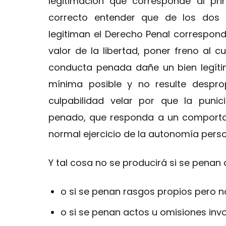
legitimación que corresponde al pri
correcto entender que de los dos g
legitiman el Derecho Penal corresponde
valor de la libertad, poner freno al 
conducta penada dañe un bien legítim
mínima posible y no resulte despro
culpabilidad velar por que la puni
penado, que responda a un comportam
normal ejercicio de la autonomía perso
Y tal cosa no se producirá si se penan
o si se penan rasgos propios pero 
o si se penan actos u omisiones invo